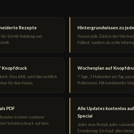
hneiderte Rezepte
Hintergrundwissen zu jede
t-für-Schritt-Anleitung und
Warum jede Zutat in den Wechselja
hritt.
Fülltext, sondern als echte Informa
f Knopfdruck
Wochenplan auf Knopfdru
ert. Was fehlt, wird übersichtlich
7 Tage, 3 Mahlzeiten pro Tag, pas
erbar für dein Handy.
Präferenzen. Mit kombinierter Woc
als PDF
Alle Updates kostenlos au
Special
henplan in einem sauberen
Kein Schnickschnack auf dem
Jedes neue Rezept, jedes saisonal
Erweiterung. Ein Kauf, alles inklus