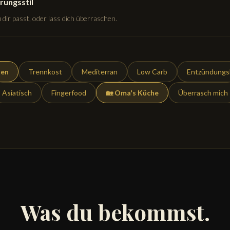
rungsstil
dir passt, oder lass dich überraschen.
ten
Trennkost
Mediterran
Low Carb
Entzündung
Asiatisch
Fingerfood
🏡 Oma's Küche
Überrasch mich
Was du bekommst.