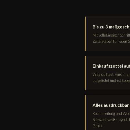
Bis zu 3 maßgesc
Mit vollständiger Schrit
Zeitangaben für jeden Sc
Einkaufszettel au
Was du hast, wird marki
aufgelistet und ist kopi
Alles ausdruckbar 
Kochanleitung und Woc
Schwarz-weiß-Layout. 
Papier.