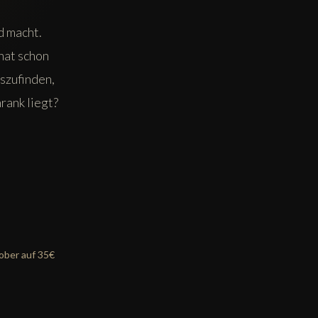
d macht.
hat schon
szufinden,
rank liegt?
tober auf 35€