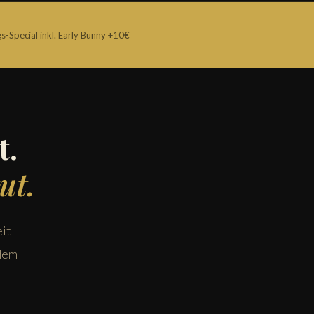
s-Special inkl. Early Bunny +10€
t.
ut.
it
 dem