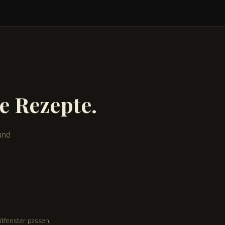
e Rezepte.
und
eitfenster passen,