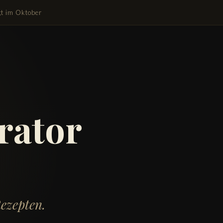
gt im Oktober
rator
ezepten.