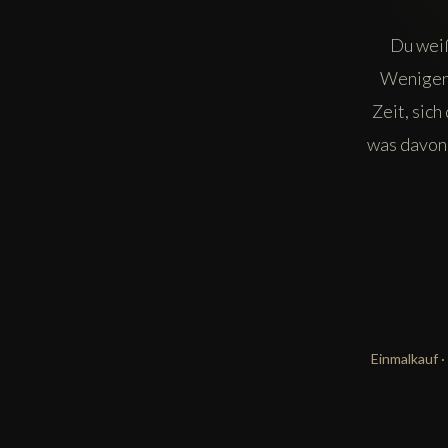
Du weiß
Weniger 
Zeit, sic
was davon 
Einmalkauf ·