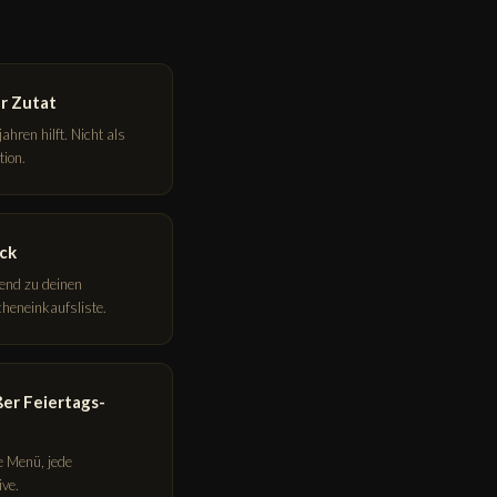
r Zutat
hren hilft. Nicht als
tion.
ck
send zu deinen
heneinkaufsliste.
ßer Feiertags-
e Menü, jede
ive.