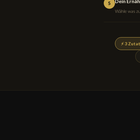
Dein Ernäh
5
Wähle was zu 
⚡ 3 Zuta