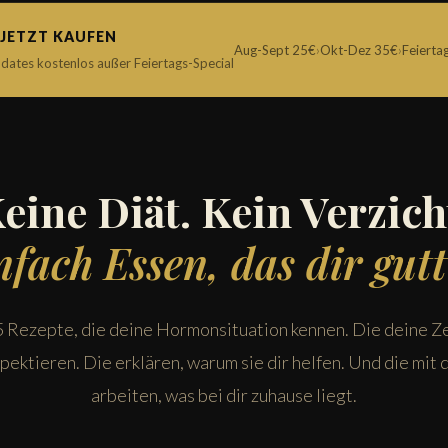
JETZT KAUFEN
Aug-Sept 25€
›
Okt-Dez 35€
›
Feiertag
pdates kostenlos außer Feiertags-Special
eine Diät. Kein Verzich
nfach Essen, das dir gutt
 Rezepte, die deine Hormonsituation kennen. Die deine Ze
pektieren. Die erklären, warum sie dir helfen. Und die mit
arbeiten, was bei dir zuhause liegt.