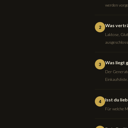
werden vorge
Was verträ
2
Laktose, Glut
ausgeschloss
Was liegt 
3
Der Generato
Einkaufsliste.
Isst du li
4
Für welche Ma