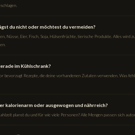
schlagen.
gst du nicht oder möchtest du vermeiden?
en, Nüsse, Eier, Fisch, Soja, Hülsenfrüchte, tierische Produkte. Alles wird z
en.
gerade im Kühlschrank?
r bevorzugt Rezepte, die deine vorhandenen Zutaten verwenden. Was fehlt,
eber kalorienarm oder ausgewogen und nährreich?
hlzeit planst du und für wie viele Personen? Alle Mengen passen sich auto