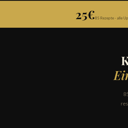
25€
85 Rezepte · alle U
K
Ei
85
res